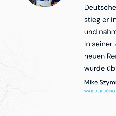
Deutsche
stieg er 
und nahm
In seiner
neuen Re
wurde übe
Mike Szym
WAR DER JÜNG