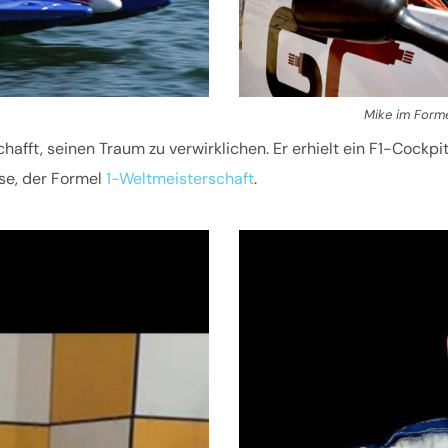
Mike im Forme
hafft, seinen Traum zu verwirklichen. Er erhielt ein F1-Cockpi
se, der Formel
1-Weltmeisterschaft
.